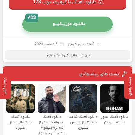
دانلود آهنگ با کیفیت خوب 128
ADS
دانلــود موزیــکیـــو
آهنگ های شوتی
5 دسامبر 2023
برچسب ها :
امیرحافظ رنجبر
پست های پیشنهادی
پست بعدی
پست قبلی
دانلود آهنگ هنوز
دانلود آهنگ شاهد
دانلود آهنگ
دانلود آهنگ
هستم از رهام
خاموش از یونس
میخوام خستگی از
خوشحالی نه از
بشیری
تنم بره میخوام
علیراد
عشق کنم با خودم