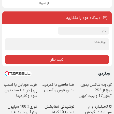
از علیراد
دیدگاه خود را بگذارید
ثبت نظر
وبگردی
گردونه شانس بدون
خداحافظی با کمردرد،
خرید موبایل با اسنپ
پوچ از PS5 تا
بدون قرص و آمپول
پی | در ۴ قسط بدون
آیفون17 و بیت کوین
سود و کارمزد!
🔥
تا 3میلیارد وام
نوشیدنی شفابخش
فوری‼️ 100 میلیون
سرمایه در گردش
کبد با 10 گیاه
وام آنی خرید طلا