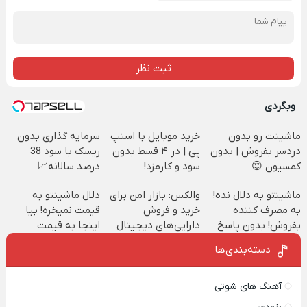
ثبت نظر
وبگردی
ماشینت رو بدون
خرید موبایل با اسنپ
سرمایه گذاری بدون
دردسر بفروش | بدون
پی | در ۴ قسط بدون
ریسک با سود 38
کمسیون 😍
سود و کارمزد!
درصد سالانه📈
ماشینتو به دلال نده!
والکس: بازار امن برای
دلال ماشینتو به
به مصرف کننده
خرید و فروش
قیمت نمیخره! بیا
بفروش! بدون پاسخ
دارایی‌های دیجیتال
اینجا به قیمت
به یک تماس
بفروش*فقط خریدار
دسته‌بندی‌ها
واقعی*
آهنگ های شوتی