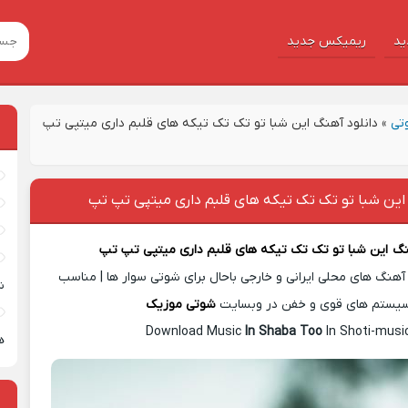
ید
ریمیکس جدید
تی
»
دانلود آهنگ این شبا تو تک تک تیکه های قلبم داری میتپی تپ
این شبا تو تک تک تیکه های قلبم داری میتپی تپ تپ
گ
این شبا تو تک تک تیکه های قلبم داری میتپی تپ تپ
آهنگ های محلی ایرانی و خارجی باحال برای شوتی سوار ها | مناسب
ش
یستم های قوی و خفن در وبسایت
شوتی موزیک
Download Music
In Shaba Too
In Shoti-musi
ه