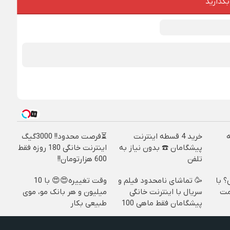
بگذارید
خرید 4 قسطه اینترنت
⏳فرصت محدود!! 3000گیگ
پیشگامان ☎️ بدون نیاز به
اینترنت خانگی 180 روزه فقط
تلفن
600 هزارتومان!!
؟ با
🥳 تماشای نامحدود فیلم و
وقت تغییره😍😍 با 10
مت
سریال با اینترنت خانگی
میلیون و هر بانک مو، موی
پیشگامان فقط ماهی 100
طبیعی بکار