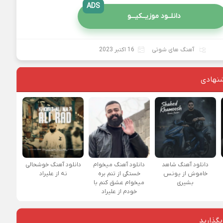
ADS
دانلــود موزیــکیـــو
آهنگ های شوتی
16 اکتبر 2023
نهادی
دانلود آهنگ شاهد
دانلود آهنگ میخوام
دانلود آهنگ خوشحالی
خاموش از یونس
خستگی از تنم بره
نه از علیراد
بشیری
میخوام عشق کنم با
خودم از علیراد
بگذارید