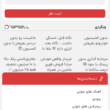
ثبت نظر
وبگردی
بدون کمیسیون
نگاهِ قبل، خستگی
ماشینت رو بدون
خودروتو بفروش
داشت... نگاهِ بعد،
دردسر بفروش | بدون
انرژی داره 🌸 بلفا با
کمسیون 😍
25% تخفیف
سرمایه گذاری بدون
خریدار واقعی خودش
بلفاروپلاستی پلک بالا
ریسک با سود 38
میاد! فروش فوری
با ۱۰ میلیون تخفیف
درصد سالانه📈
ماشین در همراه
فقط ۲۵ میلیون ✅
مکانیک
دسته‌بندی‌ها
آهنگ های شوتی
بزودی
ریمیکس های شوتی