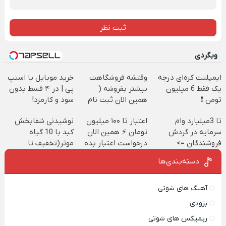
ثبت نظر
وبگردی
ایمپلنت کره‌ای درجه
وقتشه فروشگاهت
خرید موبایل با اسنپ
یک فقط 6 میلیون
بیشتر بفروشه (
پی | در ۴ قسط بدون
تومن ❗
همین الان ثبت نام
سود و کارمزد!
کن )
تا 3میلیارد وام
اعتبار تا ۱۰۰ میلیون
نوشیدنی شفابخش
سرمایه در گردش
تومان ⚡ همین الان
کبد با 10 گیاه
فروشندگان =>
درخواست اعتبار بده
موثر(تخفیف تا
فروشگاهت رو ثبت
✅
امشب)
دسته‌بندی‌ها
کن
آهنگ های شوتی
بزودی
ریمیکس های شوتی