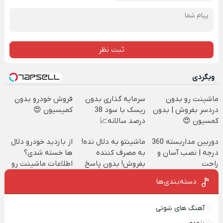
ثبت نظر
وبگردی
ماشینت رو بدون
سرمایه گذاری بدون
فروش خودرو بدون
دردسر بفروش | بدون
ریسک با سود 38
کمیسیون 😍
کمسیون 😍
درصد سالانه📈
دوربین مداربسته 360
ماشینتو به دلال نده!
از بازدید خودرو دلال
درجه | نصب آسان و
به مصرف کننده
ها خسته شدی؟
راحت
بفروش! بدون پاسخ
اطلاعات ماشینت رو
به یک تماس
اینجا ثبت کن
دسته‌بندی‌ها
آهنگ های شوتی