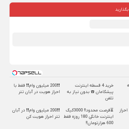
بگذارید
خرید 4 قسطه اینترنت
❗❗200 میلیون وام❗❗ فقط با
پیشگامان ☎️ بدون نیاز به
احراز هویت در آبان تتر
تلفن
ا احراز
⏳فرصت محدود!! 3000گیگ
❗❗200 میلیون وام❗❗ در آبان
اینترنت خانگی 180 روزه فقط
تتر احراز هویت کن
600 هزارتومان!!