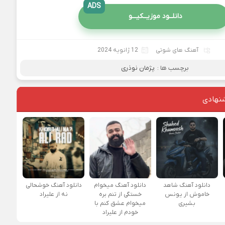
ADS
دانلــود موزیــکیـــو
آهنگ های شوتی
12 ژانویه 2024
برچسب ها :
پژمان نوذری
نهادی
دانلود آهنگ شاهد
دانلود آهنگ میخوام
دانلود آهنگ خوشحالی
خاموش از یونس
خستگی از تنم بره
نه از علیراد
بشیری
میخوام عشق کنم با
خودم از علیراد