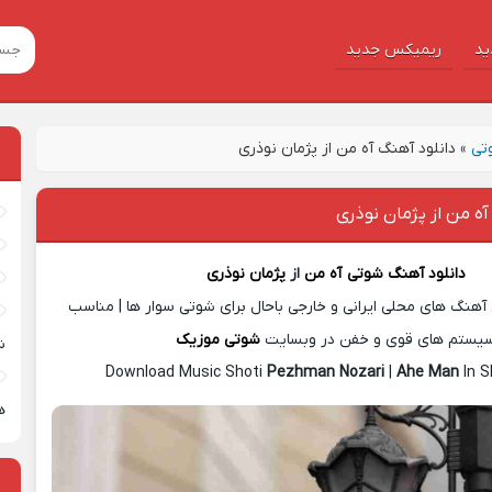
ید
ریمیکس جدید
تی
»
دانلود آهنگ آه من از پژمان نوذری
آه من از پژمان نوذری
دانلود آهنگ شوتی
آه من
از
پژمان نوذری
آهنگ های محلی ایرانی و خارجی باحال برای شوتی سوار ها | مناسب
یستم های قوی و خفن در وبسایت
شوتی موزیک
ش
Download Music Shoti
Pezhman Nozari
|
Ahe Man
In S
ه