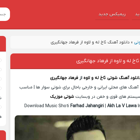
ید
ریمیکس جدید
تی
»
دانلود آهنگ ئاخ له و لاوه از فرهاد جهانگیری
اخ له و لاوه از فرهاد جهانگیری
انلود آهنگ شوتی
ئاخ له و لاوه
از
فرهاد جهانگیری
آهنگ های محلی ایرانی و خارجی باحال برای شوتی سوار ها | مناسب
یستم های قوی و خفن در وبسایت
شوتی موزیک
ش
Download Music Shoti
Farhad Jahangiri
|
Akh La V Lawa
I
ه