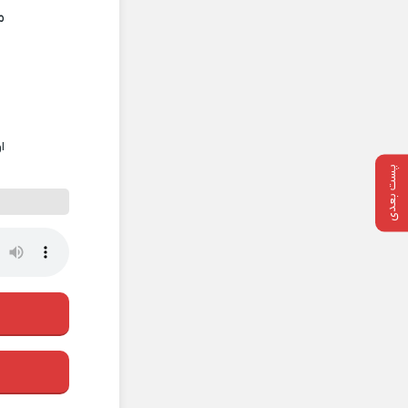
م
ا
پست بعدی