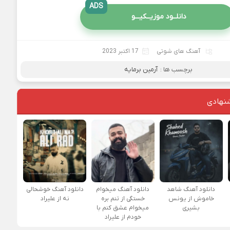
ADS
دانلــود موزیــکیـــو
آهنگ های شوتی
17 اکتبر 2023
برچسب ها :
آرمین برمایه
نهادی
دانلود آهنگ شاهد
دانلود آهنگ میخوام
دانلود آهنگ خوشحالی
خاموش از یونس
خستگی از تنم بره
نه از علیراد
بشیری
میخوام عشق کنم با
خودم از علیراد