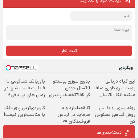
دیدگاه خود را بگذارید
ثبت نظر
وبگردی
این گیاه دریایی
بدون سوزن پوستتو
پاوربانک شیائومی با
پوستت رو طوری صاف
10سال جوون
قابلیت فست شارژ در
میکنه انگار 20سال
کن50%تخفیف پاییزی
زمان های بی برقی⚡
جوون شدی🔥
روند پیری رو با این
تا 3میلیارد وام
کاربردی‌ترین پاوربانک
روش گیاهی معکوس
سرمایه در گردش
با مناسب‌ترین قیمت❗
کن
فروشندگان =>
فروشگاهت رو ثبت
دسته‌بندی‌ها
کن