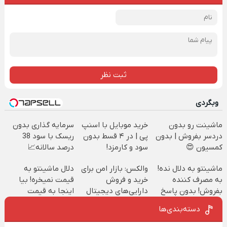
ثبت نظر
وبگردی
ماشینت رو بدون
خرید موبایل با اسنپ
سرمایه گذاری بدون
دردسر بفروش | بدون
پی | در ۴ قسط بدون
ریسک با سود 38
کمسیون 😍
سود و کارمزد!
درصد سالانه📈
ماشینتو به دلال نده!
والکس: بازار امن برای
دلال ماشینتو به
به مصرف کننده
خرید و فروش
قیمت نمیخره! بیا
بفروش! بدون پاسخ
دارایی‌های دیجیتال
اینجا به قیمت
به یک تماس
بفروش*فقط خریدار
دسته‌بندی‌ها
واقعی*