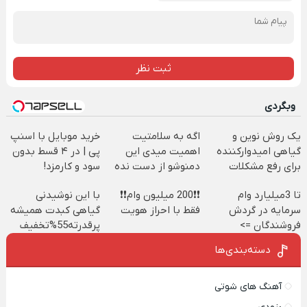
ثبت نظر
وبگردی
یک روش نوین و
اگه به سلامتیت
خرید موبایل با اسنپ
گیاهی امیدوارکننده
اهمیت میدی این
پی | در ۴ قسط بدون
برای رفع مشکلات
دمنوشو از دست نده
سود و کارمزد!
کبدی55%تخفیف
تا 3میلیارد وام
❗❗200 میلیون وام❗❗
با این نوشیدنی
سرمایه در گردش
فقط با احراز هویت
گیاهی کبدت همیشه
فروشندگان =>
پرقدرته55%تخفیف
فروشگاهت رو ثبت
دسته‌بندی‌ها
کن
آهنگ های شوتی