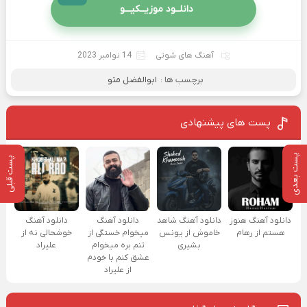
دانلــود موزیــکیـــو
آهنگ های شوتی
14 نوامبر 2023
برچسب ها :
ابوالفضل متو
پست های پیشنهادی
پست بعدی
پست قبلی
دانلود آهنگ هنوز
دانلود آهنگ شاهد
دانلود آهنگ
دانلود آهنگ
هستم از رهام
خاموش از یونس
میخوام خستگی از
خوشحالی نه از
بشیری
تنم بره میخوام
علیراد
عشق کنم با خودم
از علیراد