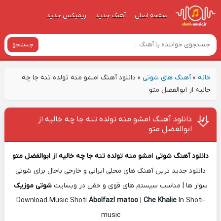
صفحه اصلی
آهنگ‌ جدید
ریمیکس جدید
جستجو
خانه
»
آهنگ های شوتی
»
دانلود آهنگ امشو منه تولده تنه جا چه
خالیه از ابوالفضل متو
دانلود آهنگ امشو منه تولده تنه جا چه خالیه از
ابوالفضل متو
دانلود آهنگ شوتی
امشو منه تولده تنه جا چه خالیه
از
ابوالفضل متو
دانلود جدید ترین آهنگ های محلی ایرانی و خارجی باحال برای شوتی
سوار ها | مناسب سیستم های قوی و خفن در وبسایت
شوتی موزیک
Download Music Shoti
Abolfazl matoo
|
Che Khalie
In Shoti-
music