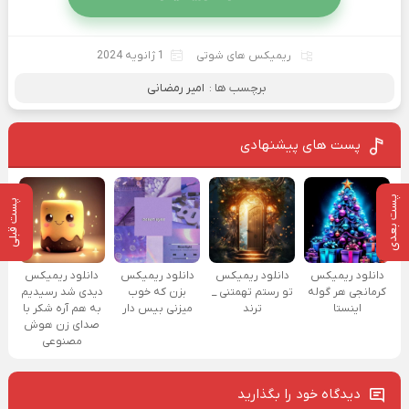
ریمیکس های شوتی
1 ژانویه 2024
برچسب ها :
امیر رمضانی
پست های پیشنهادی
پست بعدی
پست قبلی
دانلود ریمیکس
دانلود ریمیکس
دانلود ریمیکس
دانلود ریمیکس
کرمانجی هر گوله
تو رستم تهمتنی _
بزن که خوب
دیدی شد رسیدیم
اینستا
ترند
میزنی بیس دار
به هم آره شکر با
صدای زن هوش
مصنوعی
دیدگاه خود را بگذارید