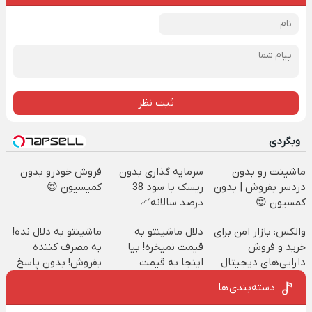
ثبت نظر
وبگردی
ماشینت رو بدون
سرمایه گذاری بدون
فروش خودرو بدون
دردسر بفروش | بدون
ریسک با سود 38
کمیسیون 😍
کمسیون 😍
درصد سالانه📈
والکس: بازار امن برای
دلال ماشینتو به
ماشینتو به دلال نده!
خرید و فروش
قیمت نمیخره! بیا
به مصرف کننده
دارایی‌های دیجیتال
اینجا به قیمت
بفروش! بدون پاسخ
بفروش*فقط خریدار
به یک تماس
دسته‌بندی‌ها
واقعی*