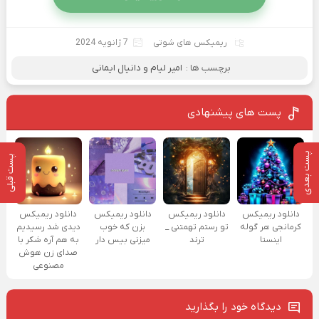
ریمیکس های شوتی
7 ژانویه 2024
برچسب ها :
امیر لیام و دانیال ایمانی
پست های پیشنهادی
پست بعدی
پست قبلی
دانلود ریمیکس
دانلود ریمیکس
دانلود ریمیکس
دانلود ریمیکس
کرمانجی هر گوله
تو رستم تهمتنی _
بزن که خوب
دیدی شد رسیدیم
اینستا
ترند
میزنی بیس دار
به هم آره شکر با
صدای زن هوش
مصنوعی
دیدگاه خود را بگذارید