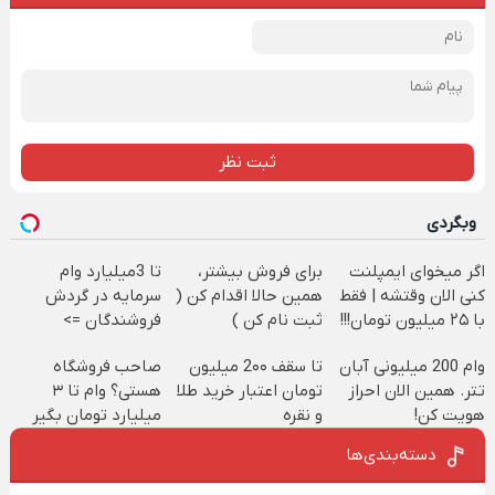
ثبت نظر
وبگردی
اگر میخوای ایمپلنت
برای فروش بیشتر،
تا 3میلیارد وام
کنی الان وقتشه | فقط
همین حالا اقدام کن (
سرمایه در گردش
با ۲۵ میلیون تومان!!!
ثبت نام کن )
فروشندگان =>
فروشگاهت رو ثبت
وام 200 میلیونی آبان
تا سقف 2۰۰ میلیون
صاحب فروشگاه
کن
تتر. همین الان احراز
تومان اعتبار خرید طلا
هستی؟ وام تا ۳
هویت کن!
و نقره
میلیارد تومان بگیر
دسته‌بندی‌ها