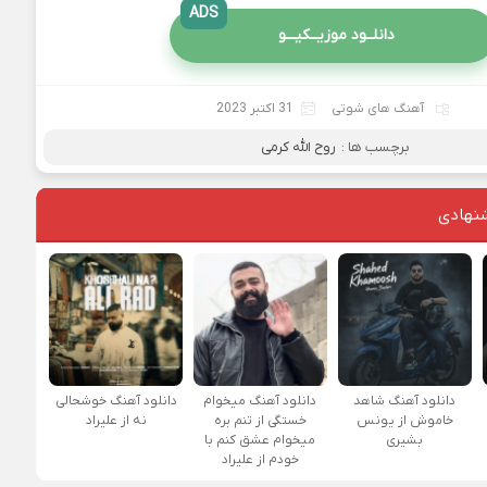
ADS
دانلــود موزیــکیـــو
آهنگ های شوتی
31 اکتبر 2023
برچسب ها :
روح الله کرمی
نهادی
دانلود آهنگ شاهد
دانلود آهنگ میخوام
دانلود آهنگ خوشحالی
خاموش از یونس
خستگی از تنم بره
نه از علیراد
بشیری
میخوام عشق کنم با
خودم از علیراد