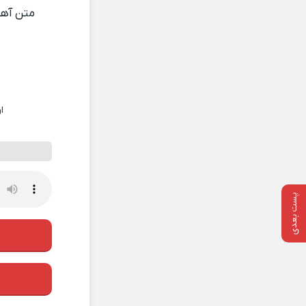
متن آه
ا
پست بعدی