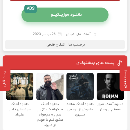
ADS
دانلــود موزیــکیـــو
آهنگ های شوتی
26 نوامبر 2023
برچسب ها :
اشکان فتحی
پست های پیشنهادی
پست بعدی
پست قبلی
دانلود آهنگ هنوز
دانلود آهنگ شاهد
دانلود آهنگ
دانلود آهنگ
هستم از رهام
خاموش از یونس
میخوام خستگی از
خوشحالی نه از
بشیری
تنم بره میخوام
علیراد
عشق کنم با خودم
از علیراد