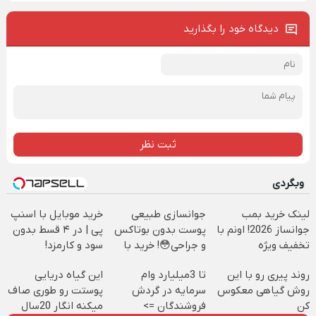
دیدگاه خود را بگذارید
ثبت نظر
وبگردی
لینک خرید بمب
جوانسازی طبیعی
خرید موبایل با اسنپ
جوانساز 2026! اونم با
پوست بدون بوتاکس
پی | در ۴ قسط بدون
تخفیف ویژه
و جراحی😳! خرید با
سود و کارمزد!
تخفیف ویژه
روند پیری رو با این
تا 3میلیارد وام
این گیاه دریایی
روش گیاهی معکوس
سرمایه در گردش
پوستت رو طوری صاف
کن
فروشندگان =>
میکنه انگار 20سال