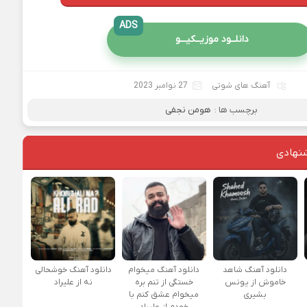
ADS
دانلــود موزیــکیـــو
آهنگ های شوتی
27 نوامبر 2023
برچسب ها :
هومن نجفی
نهادی
دانلود آهنگ شاهد
دانلود آهنگ میخوام
دانلود آهنگ خوشحالی
خاموش از یونس
خستگی از تنم بره
نه از علیراد
بشیری
میخوام عشق کنم با