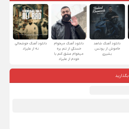
دانلود آهنگ شاهد
دانلود آهنگ میخوام
دانلود آهنگ خوشحالی
خاموش از یونس
خستگی از تنم بره
نه از علیراد
بشیری
میخوام عشق کنم با
خودم از علیراد
بگذارید