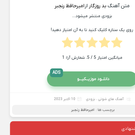
متن آهنگ
بد روزگار
از
امیرحافظ رنجبر
بزودی منتشر میشود…
روی یک ستاره کلیک کنید تا به آن امتیاز دهید!
میانگین امتیاز
5
/ 5. شمارش آرا:
1
ADS
دانلــود موزیــکیـــو
آهنگ های شوتی
،
بزودی
10 اکتبر 2023
برچسب ها :
امیرحافظ رنجبر
نهادی