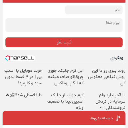
ثبت نظر
وبگردی
روند پیری رو با این
این کرم جلبک، جوری
خرید موبایل با اسنپ
روش گیاهی معکوس
چروکاتو صاف میکنه
پی | در ۴ قسط بدون
کن
که انگار بوتاکس
سود و کارمزد!
کردی!(تخفیف ویژه)
تا 3میلیارد وام
کرم جوانساز جلبک
طلا قسطی شد!!!!💰🔥
سرمایه در گردش
اسپیرولینا با تخفیف
فروشندگان =>
ویژه
فروشگاهت رو ثبت
دسته‌بندی‌ها
کن