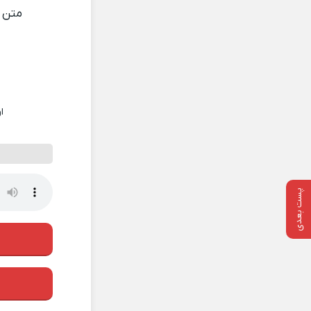
متن 
ا
پست بعدی