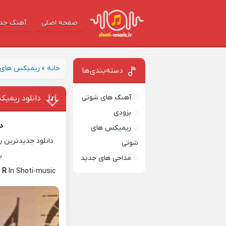
صفحه اصلی
آهنگ‌ جد
خانه
»
ریمیکس های 
دسته‌بندی‌ها
آهنگ های شوتی
دانلود ریمیک
بزودی
د
ریمیکس های
دانلود جدیدترین ر
شوتی
س
مداحی های جدید
 R
In Shoti-music