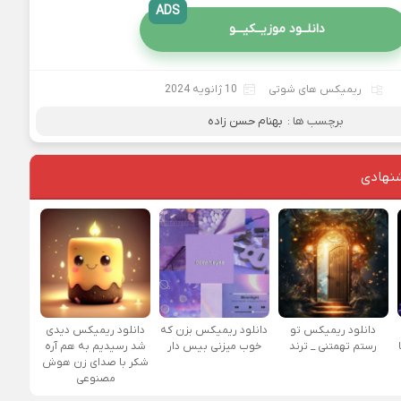
ADS
دانلــود موزیــکیـــو
ریمیکس های شوتی
10 ژانویه 2024
برچسب ها :
بهنام حسن زاده
نهادی
دانلود ریمیکس تو
دانلود ریمیکس بزن که
دانلود ریمیکس دیدی
رستم تهمتنی _ ترند
خوب میزنی بیس دار
شد رسیدیم به هم آره
شکر با صدای زن هوش
مصنوعی