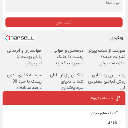
ثبت نظر
وبگردی
صورتت از سنت پیرتر
درخشش و جوانی
جوانسازی و آبرسانی
نشونت میده؟
پوست با جلبک
بالای پوست با
اندولیفت برش
اسپیرولینا! خرید
اسپیرولینا
می‌گردونه 🔰
محصول با تخفیف
روند پیری رو با این
والکس: پل ارتباطی
سرمایه گذاری بدون
ویژه
روش گیاهی معکوس
شما با دنیای
ریسک با سود 38
کن
سرمایه‌گذاری
درصد سالانه📈
دیجیتال
دسته‌بندی‌ها
آهنگ های شوتی
بزودی