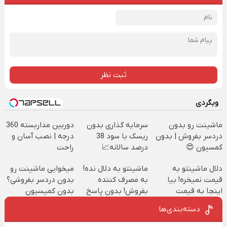
ثبت نظر
وبگردی
ماشینت رو بدون
سرمایه گذاری بدون
دوربین مداربسته 360
دردسر بفروش | بدون
ریسک با سود 38
درجه | نصب آسان و
کمسیون 😍
درصد سالانه📈
راحت
دلال ماشینتو به
ماشینتو به دلال نده!
میخوایی ماشینت رو
قیمت نمیخره! بیا
به مصرف کننده
بدون دردسر بفروشی؟
اینجا به قیمت
بفروش! بدون پاسخ
بدون کمیسیون
بفروش*فقط خریدار
به یک تماس
دسته‌بندی‌ها
واقعی*