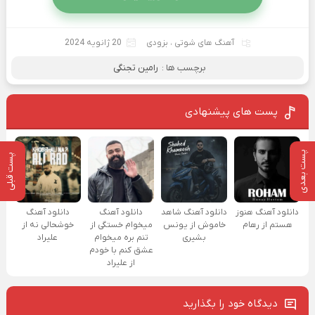
آهنگ های شوتی
،
بزودی
20 ژانویه 2024
برچسب ها :
رامین تجنگی
پست های پیشنهادی
پست بعدی
پست قبلی
دانلود آهنگ هنوز
دانلود آهنگ شاهد
دانلود آهنگ
دانلود آهنگ
هستم از رهام
خاموش از یونس
میخوام خستگی از
خوشحالی نه از
بشیری
تنم بره میخوام
علیراد
عشق کنم با خودم
از علیراد
دیدگاه خود را بگذارید