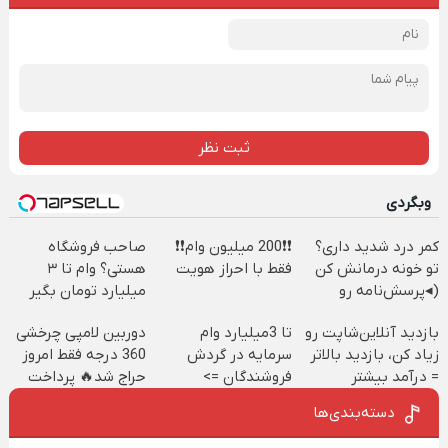
ثبت نظر
وبگردی
کمر درد شدید داری؟
❗❗200 میلیون وام❗❗
صاحب فروشگاه
تو خونه درمانش کن
فقط با احراز هویت
هستی؟ وام تا ۳
(◂پرسش‌نامه رو
میلیارد تومان بگیر
پرکن)
بازدید آنلاین‌شاپت رو
تا 3میلیارد وام
دوربین لامپی چرخشی
زیاد کن، بازدید بالاتر
سرمایه در گردش
360 درجه فقط امروز
= درآمد بیشتر
فروشندگان =>
حراج شد🔥 پرداخت
فروشگاهت رو ثبت
درب منزل
دسته‌بندی‌ها
کن