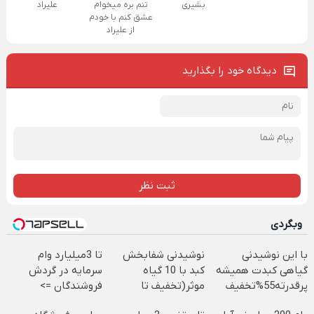
بشیری
تنم بره میخوام
علیراد
عشق کنم با خودم
از علیراد
دیدگاه خود را بگذارید
ثبت نظر
وبگردی
با این نوشیدنی
نوشیدنی شفابخش
تا 3میلیارد وام
گیاهی کبدت همیشه
کبد با 10 گیاه
سرمایه در گردش
پرقدرته55%تخفیف
موثر(تخفیف تا
فروشندگان =>
امشب)
فروشگاهت رو ثبت