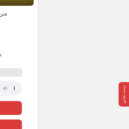
متن
ا
پست بعدی