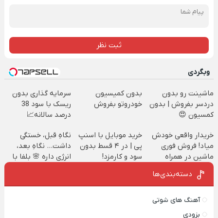
ثبت نظر
وبگردی
ماشینت رو بدون
بدون کمیسیون
سرمایه گذاری بدون
دردسر بفروش | بدون
خودروتو بفروش
ریسک با سود 38
کمسیون 😍
درصد سالانه📈
خریدار واقعی خودش
خرید موبایل با اسنپ
نگاهِ قبل، خستگی
میاد! فروش فوری
پی | در ۴ قسط بدون
داشت... نگاهِ بعد،
ماشین در همراه
سود و کارمزد!
انرژی داره 🌸 بلفا با
مکانیک
25% تخفیف
دسته‌بندی‌ها
آهنگ های شوتی
بزودی