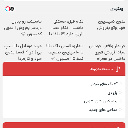
وبگردی
بدون کمیسیون
نگاهِ قبل، خستگی
ماشینت رو بدون
خودروتو بفروش
داشت... نگاهِ بعد،
دردسر بفروش | بدون
انرژی داره 🌸 بلفا با
کمسیون 😍
25% تخفیف
خریدار واقعی خودش
بلفاروپلاستی پلک بالا
خرید موبایل با اسنپ
میاد! فروش فوری
با ۱۰ میلیون تخفیف
پی | در ۴ قسط بدون
ماشین در همراه
فقط ۲۵ میلیون ✅
سود و کارمزد!
مکانیک
دسته‌بندی‌ها
آهنگ های شوتی
بزودی
ریمیکس های شوتی
مداحی های جدید