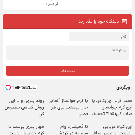
از علیراد
دیدگاه خود را بگذارید
ثبت نظر
وبگردی
عمقی ترین چروکاتو، با
با کرم جوانساز آلمانی
روند پیری رو با این
این کرم جوانساز،
حال پوستت توی هر
روش گیاهی معکوس
صاف کن(50% تخفیف
فصلی
کن
سفارش فوری)
خوبه۴۵٪تخفیف
این گیاه دریایی
تا 3میلیارد وام
مهار پیری پوست با
پوستت رو طوری صاف
سرمایه در گردش
کرم جوانساز پوست