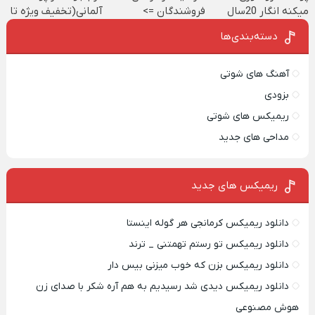
میکنه انگار 20سال
فروشندگان =>
آلمانی(تخفیف ویژه تا
جوون شدی🔥
فروشگاهت رو ثبت
امشب)
دسته‌بندی‌ها
کن
آهنگ های شوتی
بزودی
ریمیکس های شوتی
مداحی های جدید
ریمیکس‌ های جدید
دانلود ریمیکس کرمانجی هر گوله اینستا
دانلود ریمیکس تو رستم تهمتنی _ ترند
دانلود ریمیکس بزن که خوب میزنی بیس دار
دانلود ریمیکس دیدی شد رسیدیم به هم آره شکر با صدای زن
هوش مصنوعی