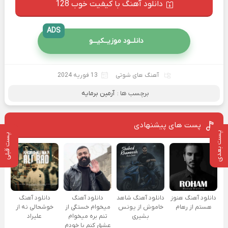
دانلود آهنگ با کیفیت خوب 128
ADS
دانلــود موزیــکیـــو
آهنگ های شوتی
13 فوریه 2024
برچسب ها :
آرمین برمایه
پست های پیشنهادی
پست بعدی
پست قبلی
دانلود آهنگ هنوز
دانلود آهنگ شاهد
دانلود آهنگ
دانلود آهنگ
هستم از رهام
خاموش از یونس
میخوام خستگی از
خوشحالی نه از
بشیری
تنم بره میخوام
علیراد
عشق کنم با خودم