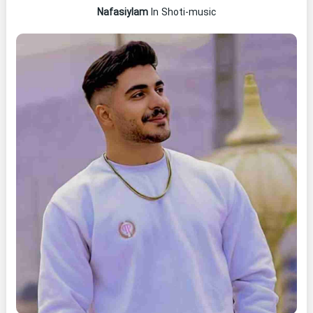
Nafasiylam
In Shoti-music