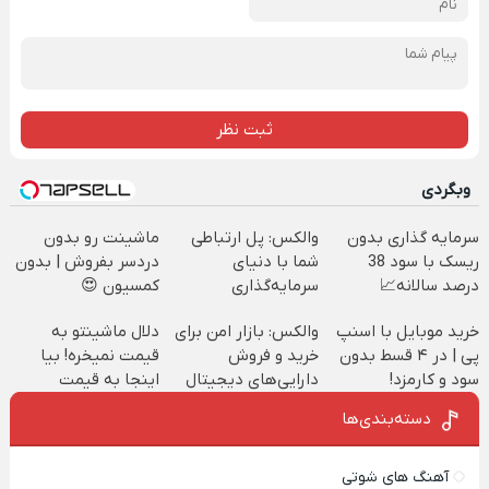
ثبت نظر
وبگردی
سرمایه گذاری بدون
والکس: پل ارتباطی
ماشینت رو بدون
ریسک با سود 38
شما با دنیای
دردسر بفروش | بدون
درصد سالانه📈
سرمایه‌گذاری
کمسیون 😍
دیجیتال
خرید موبایل با اسنپ
والکس: بازار امن برای
دلال ماشینتو به
پی | در ۴ قسط بدون
خرید و فروش
قیمت نمیخره! بیا
سود و کارمزد!
دارایی‌های دیجیتال
اینجا به قیمت
بفروش*فقط خریدار
دسته‌بندی‌ها
واقعی*
آهنگ های شوتی