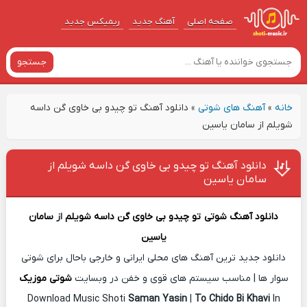
صفحه اصلی
آهنگ‌ جدید
ریمیکس جدید
جستجو
خانه
»
آهنگ های شوتی
»
دانلود آهنگ تو چیدو بی خاوی گن داسه
شویلم از سامان یاسین
دانلود آهنگ تو چیدو بی خاوی گن داسه شویلم از
سامان یاسین
دانلود آهنگ شوتی
تو چیدو بی خاوی گن داسه شویلم
از
سامان
یاسین
دانلود جدید ترین آهنگ های محلی ایرانی و خارجی باحال برای شوتی
سوار ها | مناسب سیستم های قوی و خفن در وبسایت
شوتی موزیک
Download Music Shoti
Saman Yasin
|
To Chido Bi Khavi
In