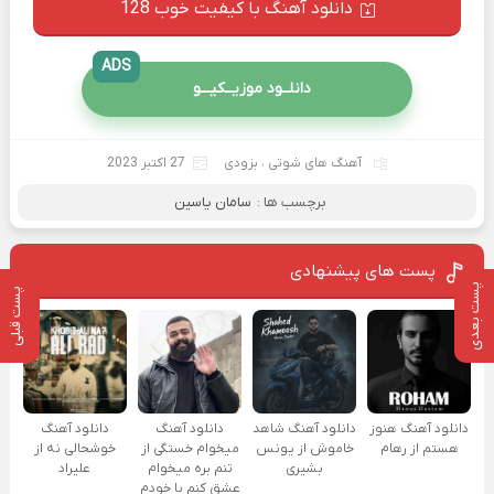
دانلود آهنگ با کیفیت خوب 128
ADS
دانلــود موزیــکیـــو
آهنگ های شوتی
،
بزودی
27 اکتبر 2023
برچسب ها :
سامان یاسین
پست های پیشنهادی
پست بعدی
پست قبلی
دانلود آهنگ هنوز
دانلود آهنگ شاهد
دانلود آهنگ
دانلود آهنگ
هستم از رهام
خاموش از یونس
میخوام خستگی از
خوشحالی نه از
بشیری
تنم بره میخوام
علیراد
عشق کنم با خودم