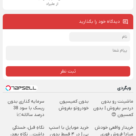
از علیراد
دیدگاه خود را بگذارید
ثبت نظر
وبگردی
ماشینت رو بدون
بدون کمیسیون
سرمایه گذاری بدون
دردسر بفروش | بدون
خودروتو بفروش
ریسک با سود 38
کمسیون 😍
درصد سالانه📈
خریدار واقعی خودش
خرید موبایل با اسنپ
نگاهِ قبل، خستگی
میاد! فروش فوری
پی | در ۴ قسط بدون
داشت... نگاهِ بعد،