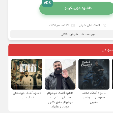
ADS
دانلــود موزیــکیـــو
آهنگ های شوتی
28 دسامبر 2023
برچسب ها :
هومن پناهی
نهادی
دانلود آهنگ شاهد
دانلود آهنگ میخوام
دانلود آهنگ خوشحالی
خاموش از یونس
خستگی از تنم بره
نه از علیراد
بشیری
میخوام عشق کنم با
خودم از علیراد