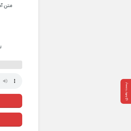
متن آ
ا
پست بعدی