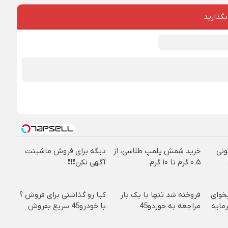
بگذارید
8 میلیونی
خرید شمش پلمپ طلاسی، از
دیگه برای فروش ماشینت
۰.۵ گرم تا ۱۰ گرم
آگهی نکن❗❗❗
یخوای
فروخته شد تنها با یک بار
کیا رو گذاشتی برای فروش ؟
رمایه
مراجعه به خوردو45
با خودرو45 سریع بفروش