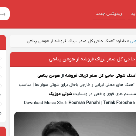
ید
ریمیکس جدید
تی
»
دانلود آهنگ حاجی کل صفر تریاک فروشه از هومن پناهی
 حاجی کل صفر تریاک فروشه از هومن پناهی
 آهنگ شوتی
حاجی کل صفر تریاک فروشه
از
هومن پناهی
آهنگ های محلی ایرانی و خارجی باحال برای شوتی سوار ها | مناسب
یستم های قوی و خفن در وبسایت
شوتی موزیک
ش
Download Music Shoti
Hooman Panahi
|
Teriak Foroshe
I
ه