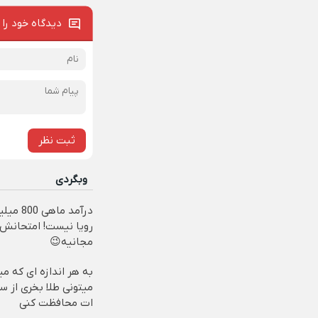
دیدگاه خود را 
ثبت نظر
وبگردی
درآمد ماهی 00
رویا نیست! امتحانش
مجانیه😉
به هر اندازه ای که م
میتونی طلا بخری از س
ات محافظت کنی