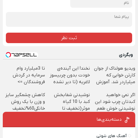
ثبت نظر
وبگردی
ویدیو هولناک از جوان
نخند! این آینده‌ی
تا 3میلیارد وام
کارتن خوابی که
خودت بدون چربیسوز
سرمایه در گردش
میلیاردر شد. آموزش
لاغریه (تا دیر نشده
فروشندگان =>
رایگان
سفارش بده)
فروشگاهت رو ثبت
اگر نمی خواهید
نوشیدنی شفابخش
کاهش چشمگیر سایز
کن
کبدتان چرب شود این
کبد با 10 گیاه
و وزن با یک روش
نوشیدنی خوش طعم
موثر(تخفیف تا
خانگی60%تخفیف
را بنوشید
امشب)
دسته‌بندی‌ها
آهنگ های شوتی