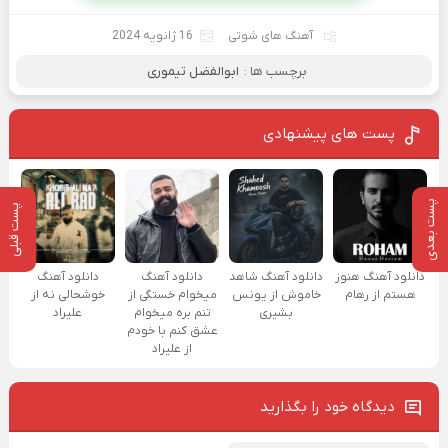
آهنگ های شوتی
16 ژانویه 2024
برچسب ها :
ابوالفضل تیموری
پست های پیشنهادی
پست بعدی
پست قبلی
دانلود آهنگ هنوز
دانلود آهنگ شاهد
دانلود آهنگ
دانلود آهنگ
هستم از رهام
خاموش از یونس
میخوام خستگی از
خوشحالی نه از
بشیری
تنم بره میخوام
علیراد
عشق کنم با خودم
از علیراد
دیدگاه خود را بگذارید