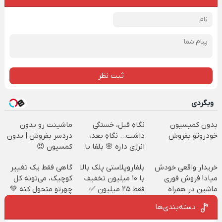
ثبت نظر
وبگردی
بدون کمیسیون
نگاهِ قبل، خستگی
ماشینت رو بدون
خودروتو بفروش
داشت... نگاهِ بعد،
دردسر بفروش | بدون
انرژی داره 🌸 بلفا با
کمسیون 😍
25% تخفیف
خریدار واقعی خودش
بلفاروپلاستی پلک بالا
گاهی فقط یک تغییر
میاد! فروش فوری
با ۱۰ میلیون تخفیف
کوچیک، می‌تونه کل
ماشین در همراه
فقط ۲۵ میلیون ✅
چهرتو متحول کنه 💚
مکانیک
تغییر طبیعی
دسته‌بندی‌ها