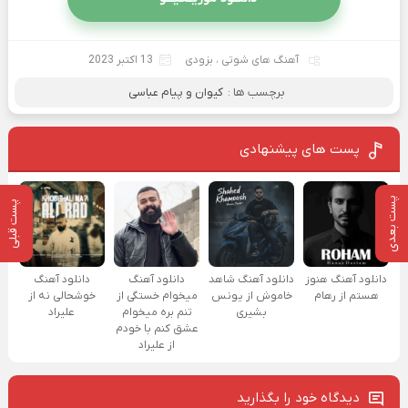
آهنگ های شوتی
،
بزودی
13 اکتبر 2023
برچسب ها :
کیوان و پیام عباسی
پست های پیشنهادی
پست بعدی
پست قبلی
دانلود آهنگ هنوز
دانلود آهنگ شاهد
دانلود آهنگ
دانلود آهنگ
هستم از رهام
خاموش از یونس
میخوام خستگی از
خوشحالی نه از
بشیری
تنم بره میخوام
علیراد
عشق کنم با خودم
از علیراد
دیدگاه خود را بگذارید