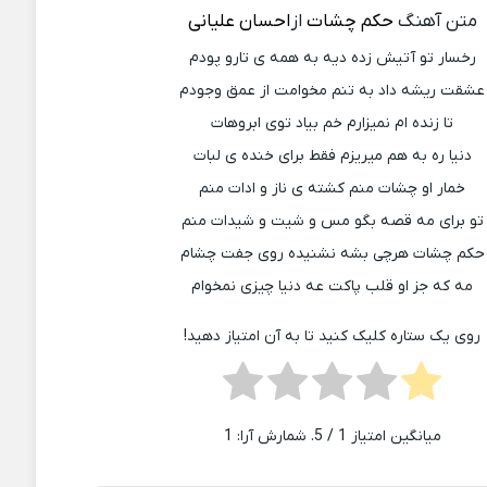
متن آهنگ
حکم چشات
از
احسان علیانی
رخسار تو آتیش زده دیه به همه ی تارو پودم
عشقت ریشه داد به تنم مخوامت از عمق وجودم
تا زنده ام نمیزارم خم بیاد توی ابروهات
دنیا ره به هم میریزم فقط برای خنده ی لبات
خمار او چشات منم کشته ی ناز و ادات منم
تو برای مه قصه بگو مس و شیت و شیدات منم
حکم چشات هرچی بشه نشنیده روی جفت چشام
مه که جز او قلب پاکت عه دنیا چیزی نمخوام
روی یک ستاره کلیک کنید تا به آن امتیاز دهید!
میانگین امتیاز
1
/ 5. شمارش آرا:
1