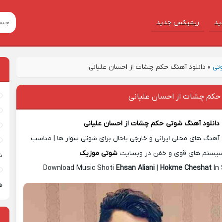
ید
ریمیکس جدید
تی
»
دانلود آهنگ حکم چشات از احسان علیانی
 حکم چشات از احسان علیانی
دانلود آهنگ شوتی
حکم چشات
از
احسان علیانی
آهنگ های محلی ایرانی و خارجی باحال برای شوتی سوار ها | مناسب
یستم های قوی و خفن در وبسایت
شوتی موزیک
ش
Download Music Shoti
Ehsan Aliani
|
Hokme Cheshat
In
ه