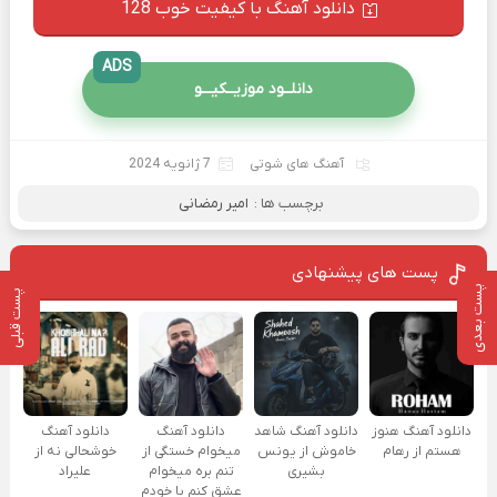
دانلود آهنگ با کیفیت خوب 128
ADS
دانلــود موزیــکیـــو
آهنگ های شوتی
7 ژانویه 2024
برچسب ها :
امیر رمضانی
پست های پیشنهادی
پست بعدی
پست قبلی
دانلود آهنگ هنوز
دانلود آهنگ شاهد
دانلود آهنگ
دانلود آهنگ
هستم از رهام
خاموش از یونس
میخوام خستگی از
خوشحالی نه از
بشیری
تنم بره میخوام
علیراد
عشق کنم با خودم