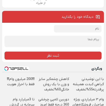
از علیراد
دیدگاه خود را بگذارید
ثبت نظر
وبگردی
با این نوشیدنی
کاهش چشمگیر سایز
❗❗200 میلیون وام❗❗
گیاهی کبدت همیشه
و وزن با یک روش
فقط با احراز هویت
پرقدرته55%تخفیف
خانگی60%تخفیف
وام ۳ میلیاردی، ویژه
دوربین لامپی چرخشی
تا 3میلیارد وام
صاحبان فروشگاه‌های
360 درجه فقط امروز
سرمایه در گردش