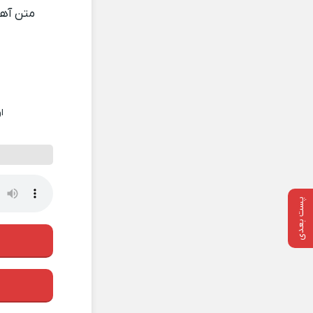
متن آه
ا
پست بعدی