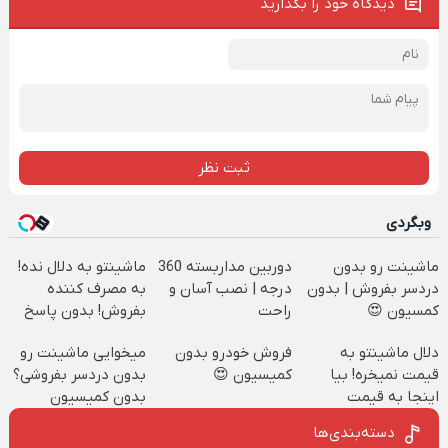
دیدگاه خود را بگذارید
ثبت نظر
وبگردی
ماشینت رو بدون
دوربین مداربسته 360
ماشینتو به دلال نده!
دردسر بفروش | بدون
درجه | نصب آسان و
به مصرف کننده
کمسیون 😍
راحت
بفروش! بدون پاسخ
به یک تماس
دلال ماشینتو به
فروش خودرو بدون
میخوایی ماشینت رو
قیمت نمیخره! بیا
کمیسیون 😍
بدون دردسر بفروشی؟
اینجا به قیمت
بدون کمیسیون
بفروش*فقط خریدار
دسته‌بندی‌ها
واقعی*