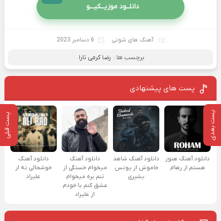
دانلــود موزیــکیـــو
آهنگ های شوتی
6 دسامبر 2023
برچسب ها :
رضا کرمی تارا
پست های پیشنهادی
پست بعدی
پست قبلی
دانلود آهنگ هنوز
دانلود آهنگ شاهد
دانلود آهنگ
دانلود آهنگ
هستم از رهام
خاموش از یونس
میخوام خستگی از
خوشحالی نه از
بشیری
تنم بره میخوام
علیراد
عشق کنم با خودم
از علیراد