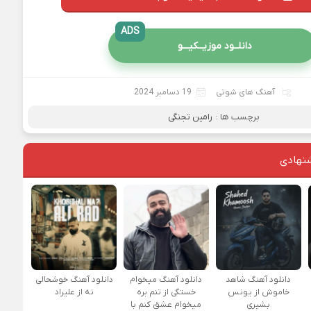
ADS
دانلــود موزیــکیـــو
آهنگ های شوتی
19 دسامبر 2024
برچسب ها :
رامین تجنگی
نهادی
دانلود آهنگ شاهد
دانلود آهنگ میخوام
دانلود آهنگ خوشحالی
خاموش از یونس
خستگی از تنم بره
نه از علیراد
بشیری
میخوام عشق کنم با