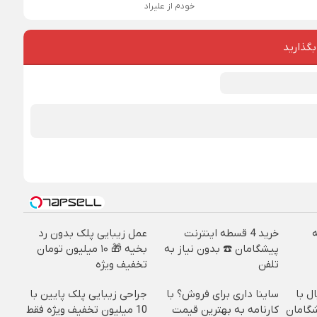
خودم از علیراد
بگذارید
خرید 4 قسطه اینترنت
عمل زیبایی پلک بدون رد
پیشگامان ☎️ بدون نیاز به
بخیه 🎁 ۱۰ میلیون تومان
تلفن
تخفیف ویژه
ل با
ساینا داری برای فروش؟ با
جراحی زیبایی پلک پایین با
رنت LTE پیشگامان
کارنامه به بهترین قیمت
10 میلیون تخفیف ویژه فقط