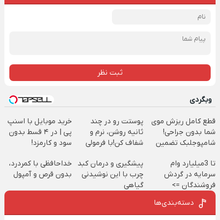
ثبت نظر
وبگردی
قطع کامل ریزش موی
پوستت رو در چند
خرید موبایل با اسنپ
شما بدون جراحی!
ثانیه روشن، نرم و
پی | در ۴ قسط بدون
شامپوجلبک تضمین
شفاف کن!با فرمولی
سود و کارمزد!
کیفیت
سبک(خرید با تخفیف)
تا 3میلیارد وام
پیشگیری و درمان کبد
خداحافظی با کمردرد،
سرمایه در گردش
چرب با این نوشیدنی
بدون قرص و آمپول
فروشندگان =>
گیاهی
فروشگاهت رو ثبت
دسته‌بندی‌ها
کن