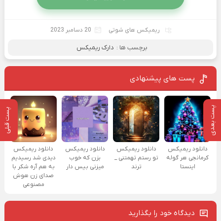
ریمیکس های شوتی
20 دسامبر 2023
برچسب ها :
دارک ریمیکس
پست های پیشنهادی
پست بعدی
پست قبلی
دانلود ریمیکس
دانلود ریمیکس
دانلود ریمیکس
دانلود ریمیکس
کرمانجی هر گوله
تو رستم تهمتنی _
بزن که خوب
دیدی شد رسیدیم
اینستا
ترند
میزنی بیس دار
به هم آره شکر با
صدای زن هوش
مصنوعی
دیدگاه خود را بگذارید