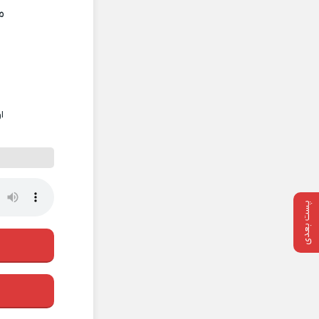
م
ا
پست بعدی