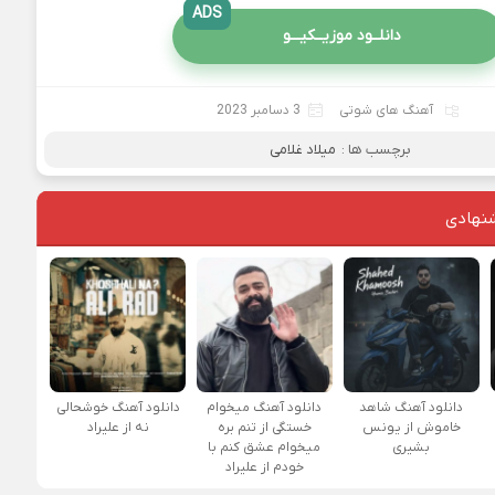
ADS
دانلــود موزیــکیـــو
آهنگ های شوتی
3 دسامبر 2023
برچسب ها :
میلاد غلامی
نهادی
دانلود آهنگ شاهد
دانلود آهنگ میخوام
دانلود آهنگ خوشحالی
خاموش از یونس
خستگی از تنم بره
نه از علیراد
بشیری
میخوام عشق کنم با
خودم از علیراد