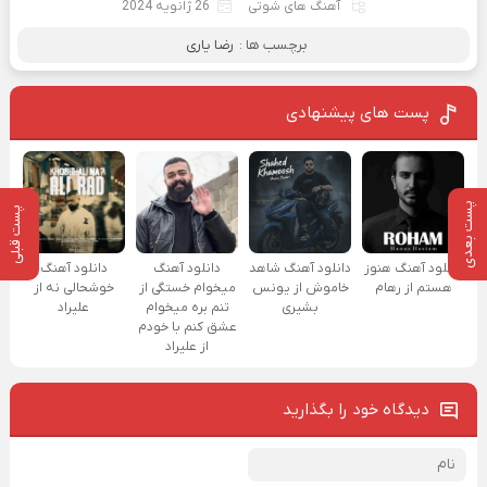
آهنگ های شوتی
26 ژانویه 2024
برچسب ها :
رضا یاری
پست های پیشنهادی
پست بعدی
پست قبلی
دانلود آهنگ هنوز
دانلود آهنگ شاهد
دانلود آهنگ
دانلود آهنگ
هستم از رهام
خاموش از یونس
میخوام خستگی از
خوشحالی نه از
بشیری
تنم بره میخوام
علیراد
عشق کنم با خودم
از علیراد
دیدگاه خود را بگذارید