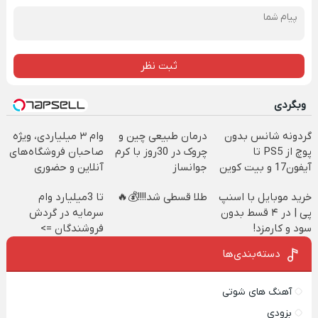
ثبت نظر
وبگردی
گردونه شانس بدون
درمان طبیعی چین و
وام ۳ میلیاردی، ویژه
پوچ از PS5 تا
چروک در 30روز با کرم
صاحبان فروشگاه‌های
آیفون17 و بیت کوین
جوانساز
آنلاین و حضوری
🔥
آلمانی(45%تخفیف)
خرید موبایل با اسنپ
طلا قسطی شد!!!!💰🔥
تا 3میلیارد وام
پی | در ۴ قسط بدون
سرمایه در گردش
سود و کارمزد!
فروشندگان =>
فروشگاهت رو ثبت
دسته‌بندی‌ها
کن
آهنگ های شوتی
بزودی