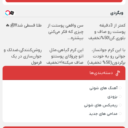
وبگردی
کمتر از 3دقیقه
سن واقعی پوستت از
طلا قسطی شد!!!!💰🔥
پوستت رو صاف و
چیزی که فکر می‌کنی
بلوری کن!50%تخفیف
بیشتره...
تا امشب
با این کرم جوانساز،
این کرم گیاهی،مثل
روشن‌کنندگی،ضد‌لک و
جوانی رو به خودت
اتو چروکای پوستتو
جوان‌سازی در یک
برگردون(50% تخفیف)
صاف میکنه!+تخفیف
فرمول
ویژه
حرفه‌ای50%تخفیف
دسته‌بندی‌ها
آهنگ های شوتی
بزودی
ریمیکس های شوتی
مداحی های جدید