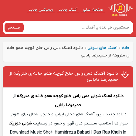
صفحه اصلی
آهنگ‌ جدید
ریمیکس جدید
جستجو
خانه
»
آهنگ های شوتی
»
دانلود آهنگ دس راس خلح کوچه همو خانه
ی متروکه از حمیدرضا بابایی
دانلود آهنگ دس راس خلح کوچه همو خانه ی متروکه از
حمیدرضا بابایی
دانلود آهنگ شوتی
دس راس خلح کوچه همو خانه ی متروکه
از
حمیدرضا بابایی
دانلود جدید ترین آهنگ های محلی ایرانی و خارجی باحال برای شوتی
سوار ها | مناسب سیستم های قوی و خفن در وبسایت
شوتی موزیک
Download Music Shoti
Hamidreza Babaei
|
Das Ras Khalh
In