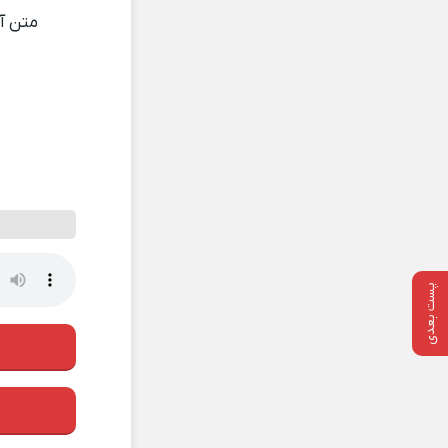
متن 
پست بعدی