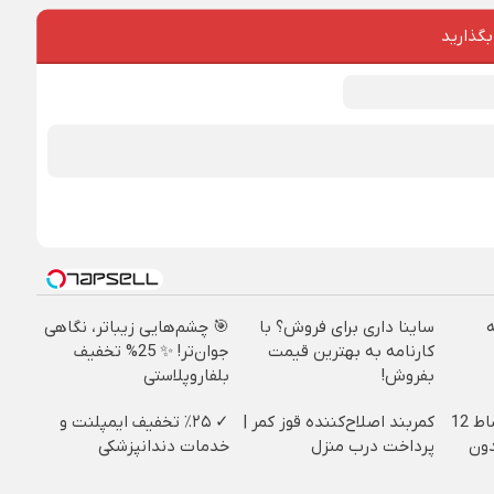
بگذارید
ساینا داری برای فروش؟ با
🎯 چشم‌هایی زیباتر، نگاهی
کارنامه به بهترین قیمت
جوان‌تر! ✨ 25% تخفیف
بفروش!
بلفاروپلاستی
ایمپلنت دندان با اقساط 12
کمربند اصلاح‌کننده قوز کمر |
✓ ٪۲۵ تخفیف ایمپلنت و
دون
پرداخت درب منزل
خدمات دندانپزشکی