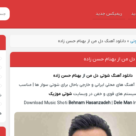
ید
ریمیکس جدید
تی
»
دانلود آهنگ دل من از بهنام حسن زاده
دل من از بهنام حسن زاده
دانلود آهنگ شوتی
دل من
از
بهنام حسن زاده
آهنگ های محلی ایرانی و خارجی باحال برای شوتی سوار ها | مناسب
یستم های قوی و خفن در وبسایت
شوتی موزیک
ش
Download Music Shoti
Behnam Hasanzadeh
|
Dele Man
I
ه