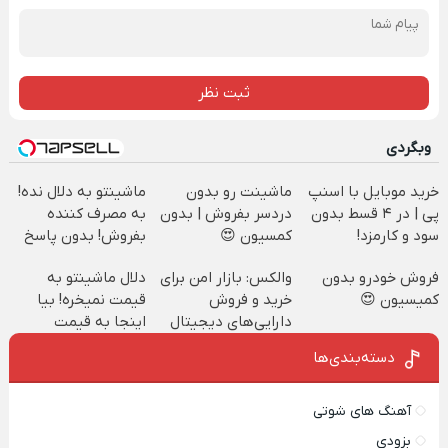
ثبت نظر
وبگردی
خرید موبایل با اسنپ
ماشینت رو بدون
ماشینتو به دلال نده!
پی | در ۴ قسط بدون
دردسر بفروش | بدون
به مصرف کننده
سود و کارمزد!
کمسیون 😍
بفروش! بدون پاسخ
به یک تماس
فروش خودرو بدون
والکس: بازار امن برای
دلال ماشینتو به
کمیسیون 😍
خرید و فروش
قیمت نمیخره! بیا
دارایی‌های دیجیتال
اینجا به قیمت
بفروش*فقط خریدار
دسته‌بندی‌ها
واقعی*
آهنگ های شوتی
بزودی