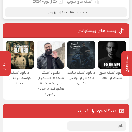
آهنگ های شوتی
25 ژانویه 2024
برچسب ها :
بیدل برزویی
پست های پیشنهادی
پست بعدی
پست قبلی
دانلود آهنگ هنوز
دانلود آهنگ شاهد
دانلود آهنگ
دانلود آهنگ
هستم از رهام
خاموش از یونس
میخوام خستگی از
خوشحالی نه از
بشیری
تنم بره میخوام
علیراد
عشق کنم با خودم
از علیراد
دیدگاه خود را بگذارید