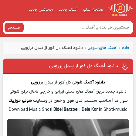
صفحه اصلی
آهنگ‌ جدید
ریمیکس جدید
جستجو
خانه
»
آهنگ های شوتی
»
دانلود آهنگ دل کور از بیدل برزویی
دانلود آهنگ دل کور از بیدل برزویی
دانلود آهنگ شوتی
دل کور
از
بیدل برزویی
دانلود جدید ترین آهنگ های محلی ایرانی و خارجی باحال برای شوتی
سوار ها | مناسب سیستم های قوی و خفن در وبسایت
شوتی موزیک
Download Music Shoti
Bidel Barzoei
|
Dele Kor
In Shoti-music