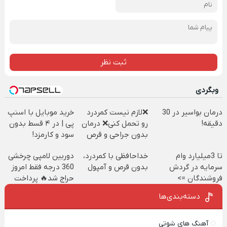
ثبت نظر
وبگردی
درمان بواسیر در 30
❌لازم نیست کمردرد
خرید موبایل با اسنپ
دقیقه!
رو تحمل کنی❌ درمان
پی | در ۴ قسط بدون
بدون جراحی و قرص
سود و کارمزد!
(پرسشنامه)
تا 3میلیارد وام
خداحافظی با کمردرد،
دوربین لامپی چرخشی
سرمایه در گردش
بدون قرص و آمپول
360 درجه فقط امروز
فروشندگان =>
حراج شد🔥 پرداخت
فروشگاهت رو ثبت
درب منزل
دسته‌بندی‌ها
کن
آهنگ های شوتی