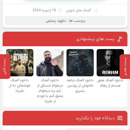
آهنگ های شوتی
18 ژانویه 2024
برچسب ها :
داوود رستمی
پست های پیشنهادی
پست بعدی
پست قبلی
دانلود آهنگ هنوز
دانلود آهنگ شاهد
دانلود آهنگ
دانلود آهنگ
هستم از رهام
خاموش از یونس
میخوام خستگی از
خوشحالی نه از
بشیری
تنم بره میخوام
علیراد
عشق کنم با خودم
از علیراد
دیدگاه خود را بگذارید