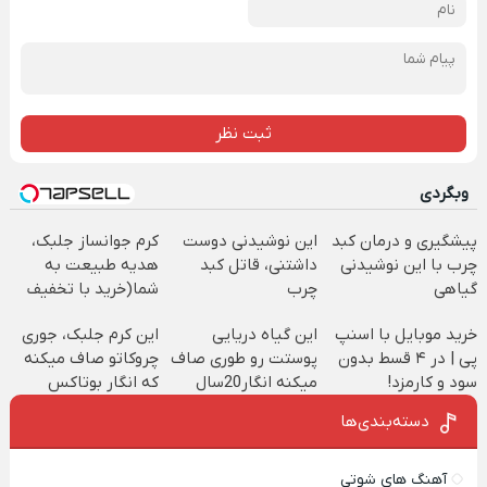
ثبت نظر
وبگردی
پیشگیری و درمان کبد
این نوشیدنی دوست
کرم جوانساز جلبک،
چرب با این نوشیدنی
داشتنی، قاتل کبد
هدیه طبیعت به
گیاهی
چرب
شما(خرید با تخفیف
است(تخفیف50%تا
ویژه)
خرید موبایل با اسنپ
این گیاه دریایی
این کرم جلبک، جوری
امشب)
پی | در ۴ قسط بدون
پوستت رو طوری صاف
چروکاتو صاف میکنه
سود و کارمزد!
میکنه انگار20سال
که انگار بوتاکس
جوون شدی🔥لینک
کردی!(تخفیف ویژه)
دسته‌بندی‌ها
خرید
آهنگ های شوتی