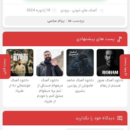
آهنگ های شوتی
،
بزودی
18 ژانویه 2024
برچسب ها :
پیام عباسی
پست های پیشنهادی
پست بعدی
پست قبلی
دانلود آهنگ هنوز
دانلود آهنگ شاهد
دانلود آهنگ
دانلود آهنگ
هستم از رهام
خاموش از یونس
میخوام خستگی از
خوشحالی نه از
بشیری
تنم بره میخوام
علیراد
عشق کنم با خودم
از علیراد
دیدگاه خود را بگذارید